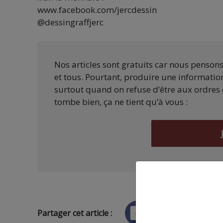
www.facebook.com/jercdessin
@dessingraffjerc
Nos articles sont gratuits car nous penson
et tous. Pourtant, produire une information
surtout quand on refuse d’être aux ordres 
tombe bien, ça ne tient qu’à vous :
Partager cet article :