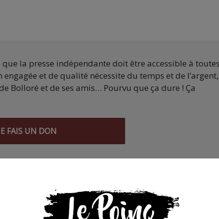
s que la presse indépendante doit être accessible à toute
 engagée et de qualité nécessite du temps et de l’argent,
de Bolloré et de ses amis… Pourvu que ça dure ! Ça
JE FAIS UN DON