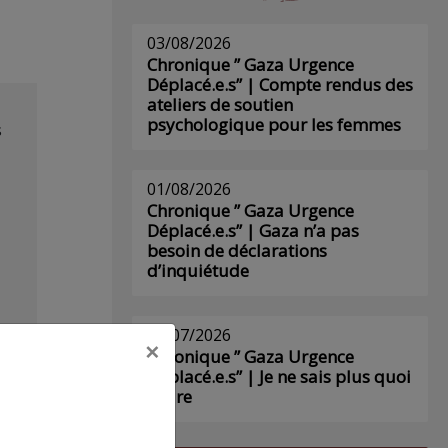
03/08/2026
Chronique ” Gaza Urgence
Déplacé.e.s” | Compte rendus des
ateliers de soutien
psychologique pour les femmes
s
01/08/2026
Chronique ” Gaza Urgence
Déplacé.e.s” | Gaza n’a pas
besoin de déclarations
d’inquiétude
29/07/2026
×
Chronique ” Gaza Urgence
Déplacé.e.s” | Je ne sais plus quoi
écrire