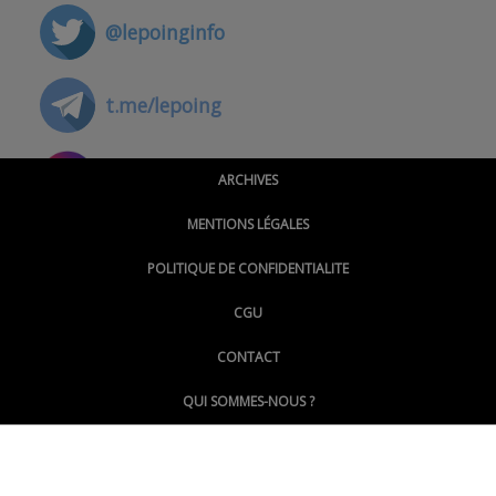
@lepoinginfo
t.me/lepoing
@montpellierpoinginfo
ARCHIVES
MENTIONS LÉGALES
@lepoinginfo.bsky.social
POLITIQUE DE CONFIDENTIALITE
CGU
@LePoingMontpellier
CONTACT
QUI SOMMES-NOUS ?