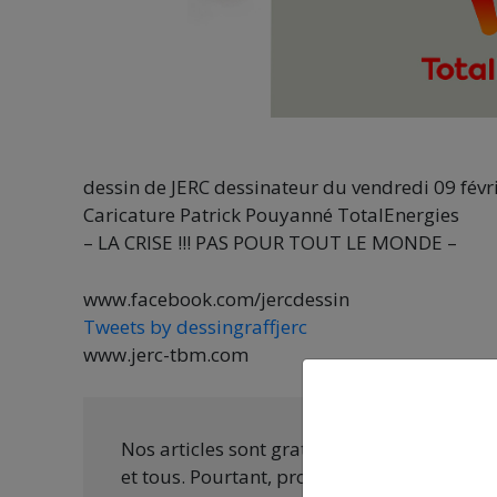
dessin de JERC dessinateur du vendredi 09 févr
Caricature Patrick Pouyanné TotalEnergies
– LA CRISE !!! PAS POUR TOUT LE MONDE –
www.facebook.com/jercdessin
Tweets by dessingraffjerc
www.jerc-tbm.com
Nos articles sont gratuits car nous penson
et tous. Pourtant, produire une information