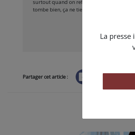
surtout quand on refuse d’être aux ordres 
tombe bien, ça ne tient qu’à vous :
La presse 
Partager cet article :
ARTICLE