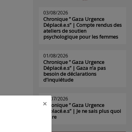
03/08/2026
Chronique ” Gaza Urgence
Déplacé.e.s” | Compte rendus des
ateliers de soutien
psychologique pour les femmes
01/08/2026
Chronique ” Gaza Urgence
Déplacé.e.s” | Gaza n’a pas
besoin de déclarations
d’inquiétude
29/07/2026
×
Chronique ” Gaza Urgence
Déplacé.e.s” | Je ne sais plus quoi
écrire
s