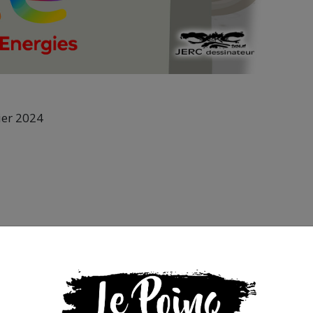
ier 2024
s que la presse indépendante doit être accessible à toute
 engagée et de qualité nécessite du temps et de l’argent,