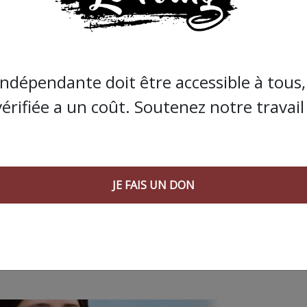
de Bolloré et de ses amis… Pourvu que ça dure ! Ça
JE FAIS UN DON
indépendante doit être accessible à tous, 
vérifiée a un coût. Soutenez notre travail 
JE FAIS UN DON
 AGORA SUIVANT :