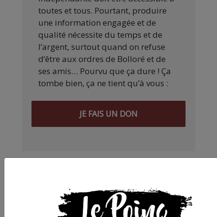
toutes et tous. Pourtant, produire
une information engagée et de
qualité nécessite du temps et de
l’argent, surtout quand on refuse
d’être aux ordres de Bolloré et de
ses amis… Pourvu que ça dure ! Ça
tombe bien, ça ne tient qu’à vous :
JE FAIS UN DON
Partager
cet article :