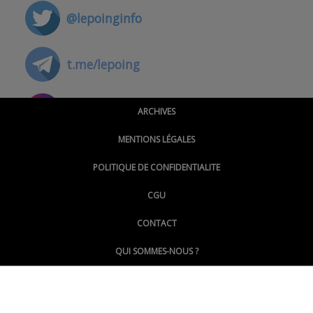
@lepoinginfo
t.me/lepoing
@montpellierpoinginfo
ARCHIVES
MENTIONS LÉGALES
@lepoinginfo.bsky.social
POLITIQUE DE CONFIDENTIALITE
CGU
@LePoingMontpellier
CONTACT
QUI SOMMES-NOUS ?