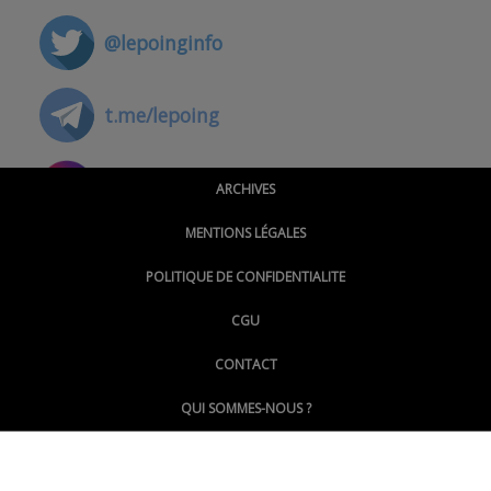
@lepoinginfo
t.me/lepoing
@montpellierpoinginfo
ARCHIVES
MENTIONS LÉGALES
@lepoinginfo.bsky.social
POLITIQUE DE CONFIDENTIALITE
CGU
@LePoingMontpellier
CONTACT
QUI SOMMES-NOUS ?