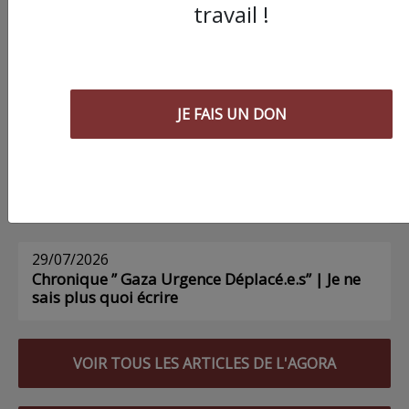
travail !
03/08/2026
Chronique ” Gaza Urgence Déplacé.e.s” |
Compte rendus des ateliers de soutien
psychologique pour les femmes
JE FAIS UN DON
01/08/2026
Chronique ” Gaza Urgence Déplacé.e.s” | Gaza
n’a pas besoin de déclarations d’inquiétude
29/07/2026
Chronique ” Gaza Urgence Déplacé.e.s” | Je ne
sais plus quoi écrire
VOIR TOUS LES ARTICLES DE L'AGORA