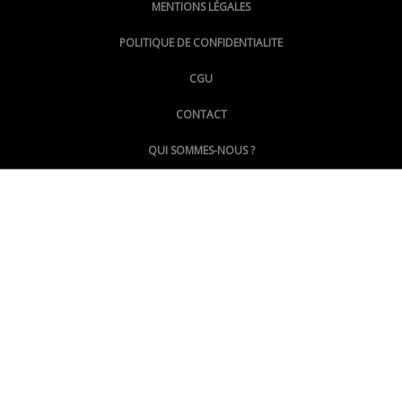
MENTIONS LÉGALES
@lepoinginfo.bsky.social
POLITIQUE DE CONFIDENTIALITE
CGU
@LePoingMontpellier
CONTACT
QUI SOMMES-NOUS ?