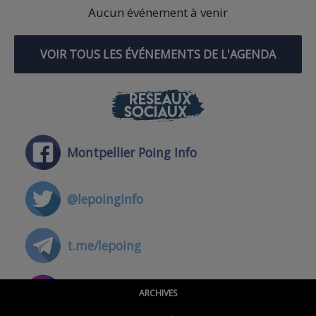
Aucun événement à venir
VOIR TOUS LES ÉVÉNEMENTS DE L'AGENDA
RÉSEAUX
SOCIAUX
Montpellier Poing Info
@lepoinginfo
t.me/lepoing
@montpellierpoinginfo
ARCHIVES