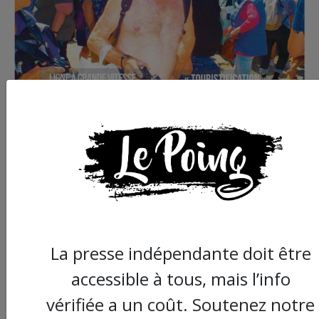
Commander le dernier numéro papier du
Poing !
La presse indépendante doit être
Voir tous les numéros papier
accessible à tous, mais l’info
vérifiée a un coût. Soutenez notre
AGORA