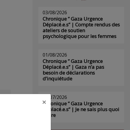
03/08/2026
Chronique ” Gaza Urgence
Déplacé.e.s” | Compte rendus des
ateliers de soutien
psychologique pour les femmes
01/08/2026
Chronique ” Gaza Urgence
Déplacé.e.s” | Gaza n’a pas
besoin de déclarations
d’inquiétude
29/07/2026
×
s
Chronique ” Gaza Urgence
Déplacé.e.s” | Je ne sais plus quoi
écrire