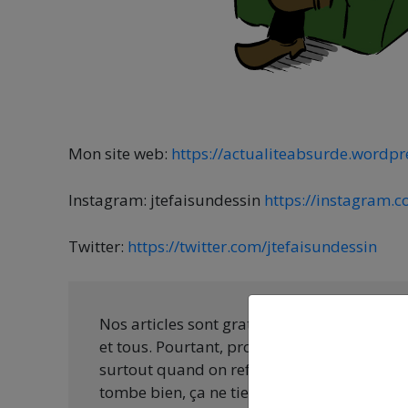
Mon site web:
https://actualiteabsurde.wordpr
Instagram: jtefaisundessin
https://instagram.c
Twitter:
https://twitter.com/jtefaisundessin
Nos articles sont gratuits car nous penson
et tous. Pourtant, produire une information
surtout quand on refuse d’être aux ordres 
tombe bien, ça ne tient qu’à vous :