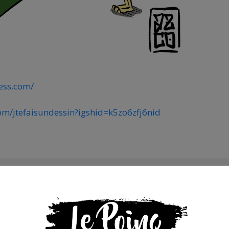
ess.com/
om/jtefaisundessin?igshid=k5zo6zfj6nid
s que la presse indépendante doit être accessible à toute
 engagée et de qualité nécessite du temps et de l’argent,
de Bolloré et de ses amis… Pourvu que ça dure ! Ça