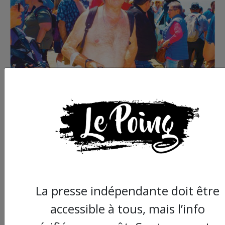
Commander le dernier numéro papier du
Poing !
La presse indépendante doit être
Voir tous les numéros papier
accessible à tous, mais l’info