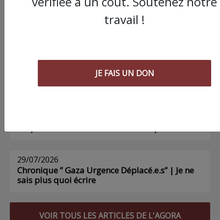
vérifiée a un coût. Soutenez notre
AGORA
travail !
03/08/2026
Chronique ” Gaza Urgence Déplacé.e.s” |
Compte rendus des ateliers de soutien
JE FAIS UN DON
psychologique pour les femmes
01/08/2026
Chronique ” Gaza Urgence Déplacé.e.s” | Gaza
n’a pas besoin de déclarations d’inquiétude
29/07/2026
Chronique ” Gaza Urgence Déplacé.e.s” | Je ne
sais plus quoi écrire
VOIR TOUS LES ARTICLES DE L'AGORA