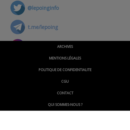
@lepoinginfo
t.me/lepoing
@montpellierpoinginfo
ARCHIVES
MENTIONS LÉGALES
@lepoinginfo.bsky.social
POLITIQUE DE CONFIDENTIALITE
CGU
@LePoingMontpellier
CONTACT
QUI SOMMES-NOUS ?