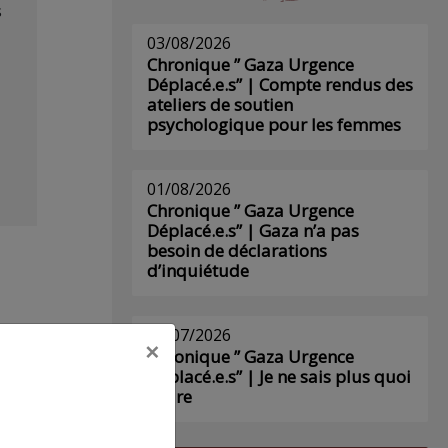
s
03/08/2026
Chronique ” Gaza Urgence
Déplacé.e.s” | Compte rendus des
ateliers de soutien
psychologique pour les femmes
01/08/2026
Chronique ” Gaza Urgence
Déplacé.e.s” | Gaza n’a pas
besoin de déclarations
d’inquiétude
29/07/2026
×
Chronique ” Gaza Urgence
Déplacé.e.s” | Je ne sais plus quoi
écrire