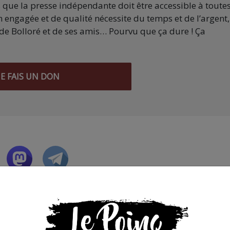
s que la presse indépendante doit être accessible à toute
 engagée et de qualité nécessite du temps et de l’argent,
de Bolloré et de ses amis… Pourvu que ça dure ! Ça
JE FAIS UN DON
 AGORA SUIVANT :