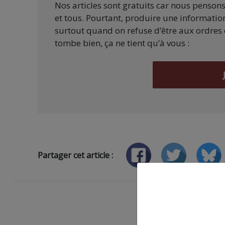
Nos articles sont gratuits car nous penson
et tous. Pourtant, produire une information
surtout quand on refuse d’être aux ordres 
tombe bien, ça ne tient qu’à vous :
Partager cet article :
ARTICLE