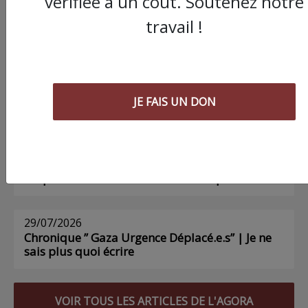
vérifiée a un coût. Soutenez notre
AGORA
travail !
03/08/2026
Chronique ” Gaza Urgence Déplacé.e.s” |
Compte rendus des ateliers de soutien
JE FAIS UN DON
psychologique pour les femmes
01/08/2026
Chronique ” Gaza Urgence Déplacé.e.s” | Gaza
n’a pas besoin de déclarations d’inquiétude
29/07/2026
Chronique ” Gaza Urgence Déplacé.e.s” | Je ne
sais plus quoi écrire
VOIR TOUS LES ARTICLES DE L'AGORA