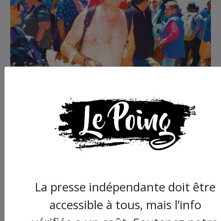
Commander le dernier numéro papier du
Poing !
La presse indépendante doit être
Voir tous les numéros papier
accessible à tous, mais l’info