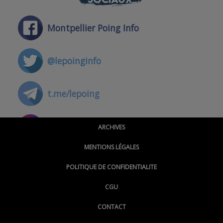
Montpellier Poing Info
@lepoinginfo
t.me/lepoing
@montpellierpoinginfo
ARCHIVES
MENTIONS LÉGALES
@lepoinginfo.bsky.social
POLITIQUE DE CONFIDENTIALITE
CGU
@LePoingMontpellier
CONTACT