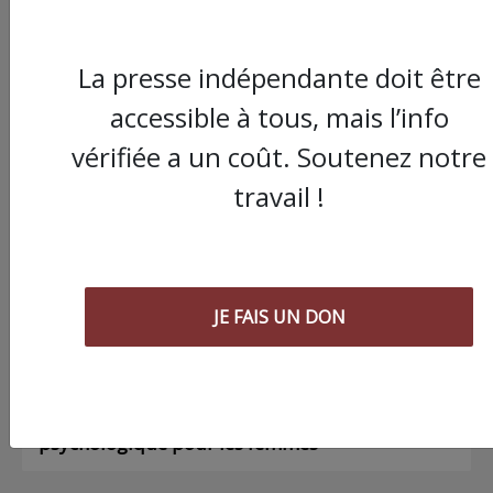
La presse indépendante doit être
accessible à tous, mais l’info
Commander le dernier numéro papier du
Poing !
vérifiée a un coût. Soutenez notre
travail !
Voir tous les numéros papier
AGORA
JE FAIS UN DON
03/08/2026
Chronique ” Gaza Urgence Déplacé.e.s” |
Compte rendus des ateliers de soutien
psychologique pour les femmes