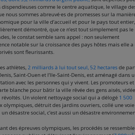
es dispendieuses comme le centre aquatique, le village de
s que nous sommes abreuvé·es de promesses sur la manièr
ique pour la ville d’accueil et pour le pays tout entier
èrement démontré, que ce n’est tout simplement pas le 
des, le constat semble sans appel : non seulement
ence notable sur la croissance des pays hôtes mais elle a 
privés sont fleurissants.
es athlètes,
2 milliards à lui tout seul, 52 hectares
de part
Denis, Saint-Ouen et l’Ile-Saint-Denis, est aménagé dans 
tation avec les personnes qui y vivent. Les promoteurs et
carte blanche pour bâtir la ville rêvée des gens aisés, vidé
 révoltés. Un violent nettoyage social qui a délogé
1 500
ux olympiques, détruit des jardins ouvriers, collé une voie
e un désastre social, c’est aussi un désastre environnemen
lant des épreuves olympiques, les procédés se ressemblen