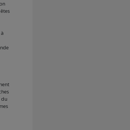
ion
uêtes
 à
ande
nent
ches
e du
mmes