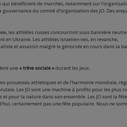
tés qui bénéficient de marchés, notamment sur l’organisat
la gouvernance du comité d’organisation des JO. Des enq
née, les athlètes russes concourront sous bannière neutre
 en Ukraine. Les athlètes israelien·nes, en revanche,
ialiste et assassin malgré le génocide en cours dans la b
dent une
« trêve sociale »
durant les jeux.
des prouesses athlétiques et de l’harmonie mondiale, règ
utale. Les JO sont une machine à profits pour les plus ri
 et pour la nature dans son ensemble. Les JO sont la fêt
rd’hui, certainement pas une fête populaire. Nous ne so