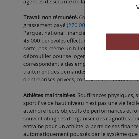
agent·es de sécurité de la SNCF et de la RATP.
Travail non rémunéré.
Contrairement à Tony Est
grassement payé (
270 000 euros
brut par an ho
Parquet national financier a ouvert une enquête
45 000 bénévoles effectueront des semaines à t
sorte, pas même un billet gratuit ou à prix rédu
débrouiller pour se loger, à l’heure où le prix 
correspondent à des emplois : chauffeur, statis
traitement des demandes d’accréditation… Cert
d’entreprises privées, comme le chronométreur o
Athlètes mal traité·es.
Souffrances physiques, su
sportif·ve de haut niveau n’est pas une vie faci
atteindre leurs objectifs de performances et fon
souvent obligé·es d’organiser des cagnottes po
entraîne pour un athlète la perte de ses financ
automatiquement poussés par le système que to