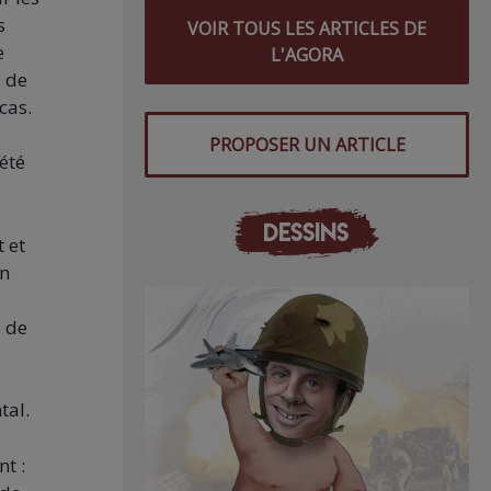
s
VOIR TOUS LES ARTICLES DE
e
L'AGORA
, de
cas.
PROPOSER UN ARTICLE
été
DESSINS
 et
un
e de
tal.
t :