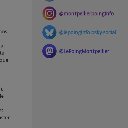
@montpellierpoinginfo
sans
@lepoinginfo.bsky.social
la
@LePoingMontpellier
te
 que
),
de
et
ister