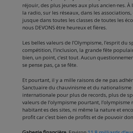
réjouir, des plus jeunes aux plus ancien·nes. À l
la radio, sur les réseaux, dans les associations,
jusque dans toutes les classes de toutes les éco
nous DEVONS être heureux et fières.
Les belles valeurs de l’Olympisme, l’esprit du s
compétition, l’inclusion, la grande fête populai
bien, un point, c’est tout. Aucun questionnemen
se pense pas, ça se fête.
Et pourtant, il y a mille raisons de ne pas adhér
Sanctuaire du chauvinisme et du nationalisme l
internationale pour plus de records, plus de spe
valeurs de l’olympisme pourtant, l’olympisme ne r
habitant·es des sites, ni même la nature et enco
profit car c’est bien de profits et de pouvoir don
Gabegie financière.
Environ
11,8 milliards d’eur