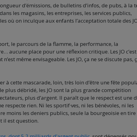
ongueur d’émissions, de bulletins d’infos, de pubs, à la té
 dans les magasins, les entreprises, les services publics,
les où on inculque aux enfants l’acceptation totale des JO
port, le parcours de la flamme, la performance, la
re… aucune place pour une réflexion critique. Les JO c’est
t n’est même envisageable. Les JO, ça ne se discute pas, 
er à cette mascarade, loin, très loin d’être une fête popul
e plus débridé, les JO sont la plus grande compétition
ctateurs, plus d’argent. Il paraît que le respect est une 
especte rien. Ni les sportif·ves, ni les bénévoles, ni les
re moins les deniers publics, seule la bourgeoisie en tire
t il est question.
os, dont 5,2 milliards d’argent public,
sont dépensés pou