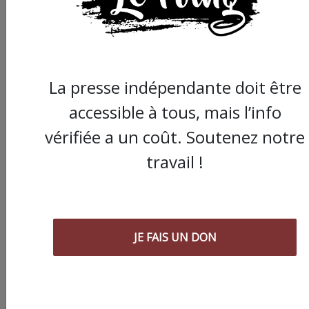
La presse indépendante doit être
accessible à tous, mais l’info
vérifiée a un coût. Soutenez notre
Commander le dernier numéro papier du
Poing !
travail !
Voir tous les numéros papier
JE FAIS UN DON
AGORA
03/08/2026