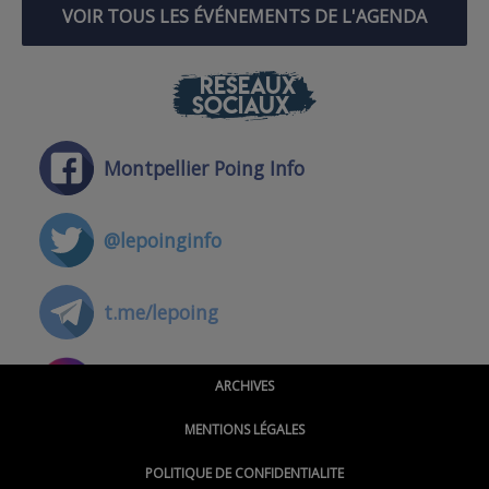
VOIR TOUS LES ÉVÉNEMENTS DE L'AGENDA
RÉSEAUX
SOCIAUX
Montpellier Poing Info
@lepoinginfo
t.me/lepoing
@montpellierpoinginfo
ARCHIVES
MENTIONS LÉGALES
@lepoinginfo.bsky.social
POLITIQUE DE CONFIDENTIALITE