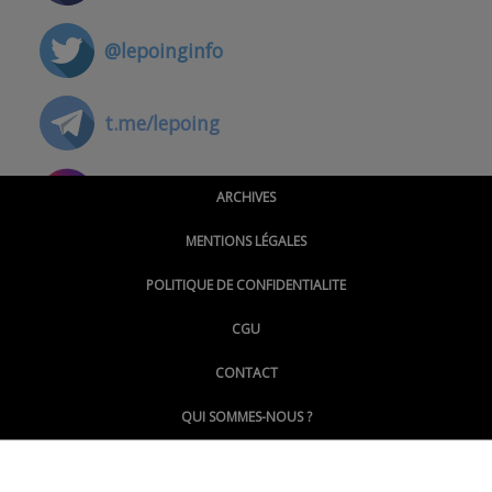
@lepoinginfo
t.me/lepoing
@montpellierpoinginfo
ARCHIVES
MENTIONS LÉGALES
@lepoinginfo.bsky.social
POLITIQUE DE CONFIDENTIALITE
CGU
@LePoingMontpellier
CONTACT
QUI SOMMES-NOUS ?