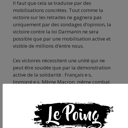
Il faut que cela se traduise par des
mobilisations concrètes. Tout comme la
victoire sur les retraites ne gagnera pas
uniquement par des sondages d’opinion, la
victoire contre la loi Darmanin ne sera
possible que par une mobilisation active et
visible de millions d’entre nous.
Ces victoires nécessitent une unité qui ne
peut être soudée que par la démonstration
active de la solidarité : Français·e·s,
Immigré·e·s, Même Macron, même combat.
Pour défendre nos retraites et contre la loi
Darmanin.
Nous, avec la Marche des Solidarités, avec les
collectifs de Sans-Papiers, sommes partie
prenante de la lutte pour défendre nos