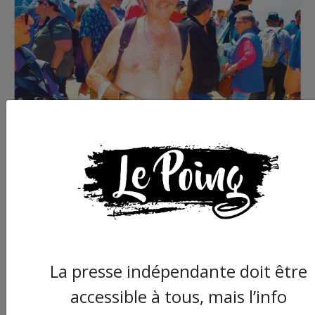
Commander le dernier numéro papier du
Poing !
La presse indépendante doit être
accessible à tous, mais l’info
Voir tous les numéros papier