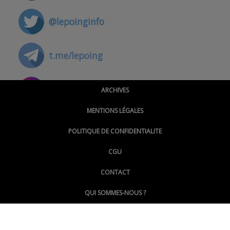
@lepoinginfo
t.me/lepoing
@montpellierpoinginfo
ARCHIVES
MENTIONS LÉGALES
@lepoinginfo.bsky.social
POLITIQUE DE CONFIDENTIALITE
CGU
@LePoingMontpellier
CONTACT
QUI SOMMES-NOUS ?