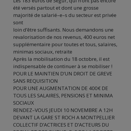
Les 183 euros de Ségur, qui n’ont pas encore
été versés partout et
dont une grosse
majorité de salarié
–
e
–
s du secteur est privée
sont
loin d’être suffisants. Nous demandons
une
revalorisation de nos
revenus, 400 euros net
supplémentaire pour toutes et tous, salaires,
minimas sociaux, retraite
Après la mobilisation du 18 octobre, il est
indispensable de
continuer à se mobiliser
!
P
OUR LE MAINTIEN D
’
UN DROIT DE GREVE
SA
NS
RE
QUISITION
P
OUR UNE AUGMENTATION
DE
400€
DE
TOUS LES
SALAIRES
,
PENSIONS ET MINIMA
SOCIAUX
R
ENDEZ
–
VOUS JEUDI
10
NOVEMBRE A
12
H
DEVANT LA
G
ARE
S
T
R
OCH A
M
ONTPELLIER
C
OLLECTIF D
’
A
CTRICES ET D
’
A
CTEURS DU