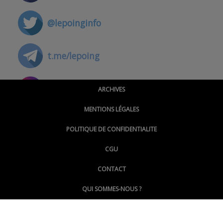
@lepoinginfo
t.me/lepoing
@montpellierpoinginfo
ARCHIVES
MENTIONS LÉGALES
@lepoinginfo.bsky.social
POLITIQUE DE CONFIDENTIALITE
CGU
@LePoingMontpellier
CONTACT
QUI SOMMES-NOUS ?