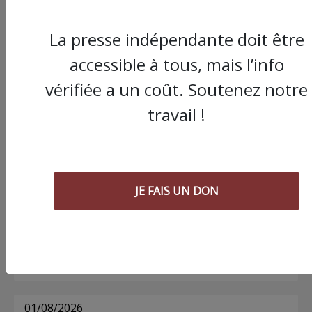
La presse indépendante doit être
Commander le dernier numéro papier du
accessible à tous, mais l’info
Poing !
vérifiée a un coût. Soutenez notre
travail !
Voir tous les numéros papier
AGORA
JE FAIS UN DON
03/08/2026
Chronique ” Gaza Urgence Déplacé.e.s” |
Compte rendus des ateliers de soutien
psychologique pour les femmes
01/08/2026