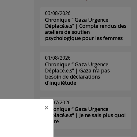
03/08/2026
Chronique ” Gaza Urgence
Déplacé.e.s” | Compte rendus des
ateliers de soutien
psychologique pour les femmes
01/08/2026
Chronique ” Gaza Urgence
Déplacé.e.s” | Gaza n’a pas
besoin de déclarations
d’inquiétude
29/07/2026
×
Chronique ” Gaza Urgence
Déplacé.e.s” | Je ne sais plus quoi
era
écrire