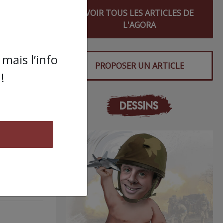
VOIR TOUS LES ARTICLES DE
L'AGORA
s
mais l’info
PROPOSER UN ARTICLE
!
DESSINS