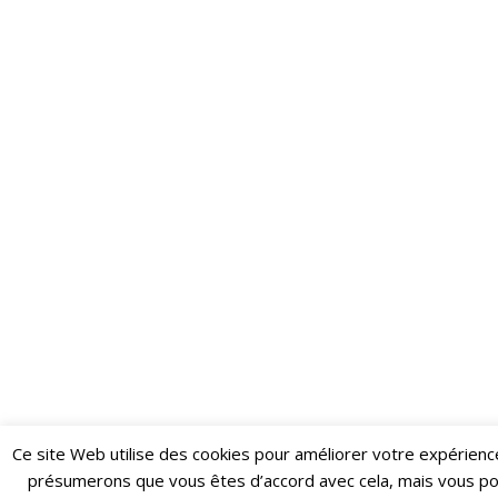
Ce site Web utilise des cookies pour améliorer votre expérienc
Restez informé·e des dernières actualités du Poing !
présumerons que vous êtes d’accord avec cela, mais vous p