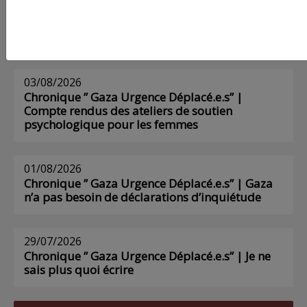
AGORA
03/08/2026
Chronique ” Gaza Urgence Déplacé.e.s” |
Compte rendus des ateliers de soutien
psychologique pour les femmes
01/08/2026
Chronique ” Gaza Urgence Déplacé.e.s” | Gaza
n’a pas besoin de déclarations d’inquiétude
29/07/2026
Chronique ” Gaza Urgence Déplacé.e.s” | Je ne
sais plus quoi écrire