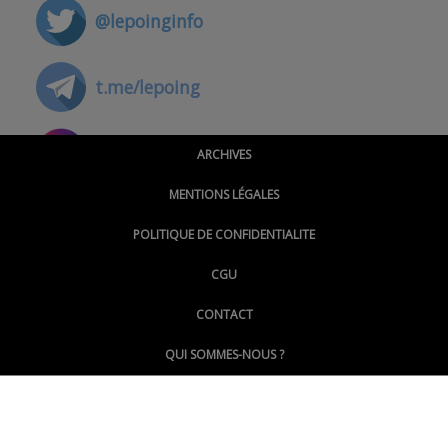
@lepoinginfo
t.me/lepoing
@montpellierpoinginfo
ARCHIVES
MENTIONS LÉGALES
@lepoinginfo.bsky.social
POLITIQUE DE CONFIDENTIALITE
CGU
@LePoingMontpellier
CONTACT
QUI SOMMES-NOUS ?