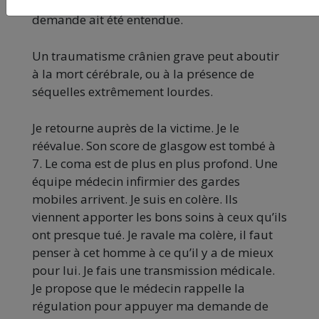
prend fin, je n’ai pas l’impression que ma
demande ait été entendue.
Un traumatisme crânien grave peut aboutir
à la mort cérébrale, ou à la présence de
séquelles extrêmement lourdes.
Je retourne auprès de la victime. Je le
réévalue. Son score de glasgow est tombé à
7. Le coma est de plus en plus profond. Une
équipe médecin infirmier des gardes
mobiles arrivent. Je suis en colère. Ils
viennent apporter les bons soins à ceux qu’ils
ont presque tué. Je ravale ma colère, il faut
penser à cet homme à ce qu’il y a de mieux
pour lui. Je fais une transmission médicale.
Je propose que le médecin rappelle la
régulation pour appuyer ma demande de