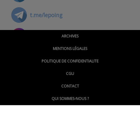
t.me/lepoing
@montpellierpoinginfo
ARCHIVES
MENTIONS LÉGALES
@lepoinginfo.bsky.social
POLITIQUE DE CONFIDENTIALITE
CGU
@LePoingMontpellier
CONTACT
QUI SOMMES-NOUS ?