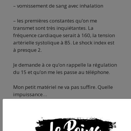
– vomissement de sang avec inhalation
– les premières constantes qu’on me
transmet sont très inquiétantes. La
fréquence cardiaque serait à 160, la tension
artérielle systolique à 85. Le shock index est
à presque 2.
Je demande à ce qu’on rappelle la régulation
du 15 et qu’on me les passe au téléphone.
Mon petit matériel ne va pas suffire. Quelle
impuissance…
Je prend la régulation du 15 au téléphone. Je
demande à parler au médecin. Je me
présente en tant que médecin urgentiste : je