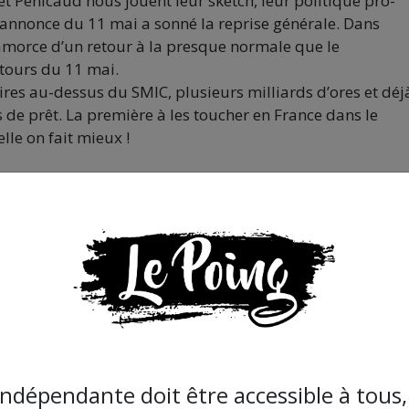
 Pénicaud nous jouent leur sketch, leur politique pro-
’annonce du 11 mai a sonné la reprise générale. Dans
l’amorce d’un retour à la presque normale que le
tours du 11 mai.
es au-dessus du SMIC, plusieurs milliards d’ores et déj
s de prêt. La première à les toucher en France dans le
le on fait mieux !
rend de plus belle. Aucune protection, aucun geste barri
 jamais cessé dans les quartiers populaires depuis le débu
nier, lorsque la BAC a de nouveau blessé mais cette fois-
e offensive massive contre la santé et les droits du mond
indépendante doit être accessible à tous, 