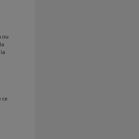
n ou
la
 la
e
e ce