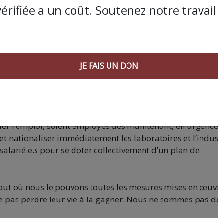
omme une journée de droit de retrait général et de grève
vérifiée a un coût. Soutenez notre travail 
s enfants à l’école. Cette journée devra inscrire ce
 de déconfinement orchestré par le gouvernement.
itaire.
JE FAIS UN DON
lui qui nous garantira toutes les protections optimales, à
mise au point de traitements et de vaccins afin de n’avoi
acement en transport, à chaque prise de poste de travail
 exiger que les milliards donnés au patronat destinés à
der l’emploi, soient employés dès maintenant, en urgence
r et nationaliser immédiatement les laboratoires et l’indus
alarié.e.s pour se doter collectivement d’un plan de
tout où nous le pouvons toutes les mesures mises en œuv
 ne pas perdre leur vie à la gagner. Nous ne sommes pas d