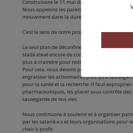
Construisons le 11 mai dans tous les secteurs c
Nous appelons les parents à ne pas emmener leur
mouvement dans la durée tout au long du plan
C’est le sens de notre proposition de réunion un
Le seul plan de déconfinement crédible c’est ce
stade élevé encore de contamination jusqu’à la 
plus à craindre pour notre santé à chaque dépl
Pour cela, nous devons proposer un calendrier,
engraisser les actionnaires plus qu’à sauvegar
pour la santé et la recherche. Il faut exproprie
pharmaceutiques, les placer sous contrôle des s
sauvegarde de nos vies.
Nous continuons à soutenir et à organiser par
par les salarié.e.s et leurs organisations pour
chair à profit.