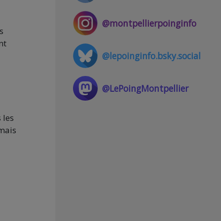
@montpellierpoinginfo
s
nt
@lepoinginfo.bsky.social
@LePoingMontpellier
 les
 mais