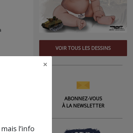
à
VOIR TOUS LES DESSINS
ère
×
t du
ci,
ABONNEZ-VOUS
À LA NEWSLETTER
e du
mais l’info