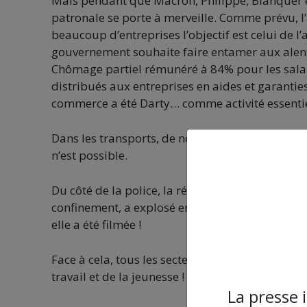
Mais pendant que Macron, Philippe, Blanquer et
patronale se porte à merveille. Comme prévu, l
beaucoup d’entreprises l’objectif est celui de 
gouvernement souhaite faire entamer aux alen
Chômage partiel rémunéré à 84% pour les salair
distribués aux entreprises en aides et garantie
commerce a été Darty… comme activité essentiel
Dans les transports, de nouveau, la densité rep
n’est possible.
Du côté de la police, la répression qui n’avait
confinement, a explosé en plein jour samedi der
elle a été filmée !
Face à cela, tous les secteurs repousseront cett
travail et de la jeunesse !
La presse 