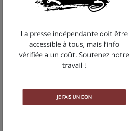
La presse indépendante doit être
accessible à tous, mais l’info
vérifiée a un coût. Soutenez notre
Commander le dernier numéro papier du
Poing !
travail !
Voir tous les numéros papier
JE FAIS UN DON
AGORA
03/08/2026
Chronique ” Gaza Urgence Déplacé.e.s” |