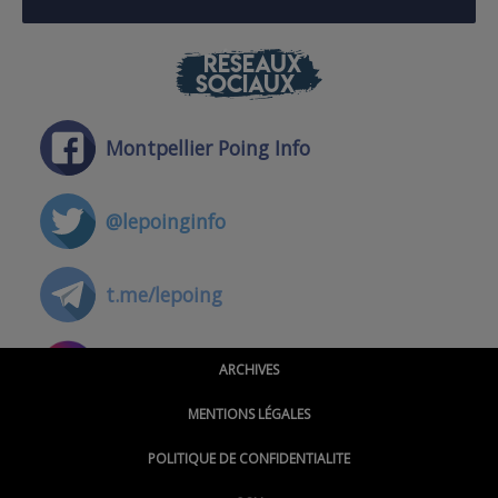
RÉSEAUX
SOCIAUX
Montpellier Poing Info
@lepoinginfo
t.me/lepoing
@montpellierpoinginfo
ARCHIVES
MENTIONS LÉGALES
@lepoinginfo.bsky.social
POLITIQUE DE CONFIDENTIALITE