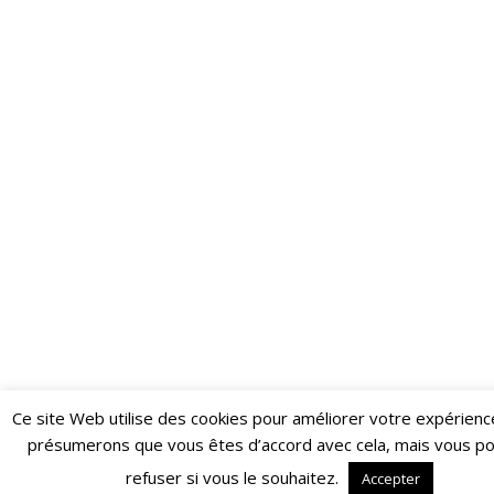
Ce site Web utilise des cookies pour améliorer votre expérienc
Restez informé·e des dernières actualités du Poing !
présumerons que vous êtes d’accord avec cela, mais vous p
ABONNEZ-VOUS À LA NEWSLETTER
refuser si vous le souhaitez.
Accepter