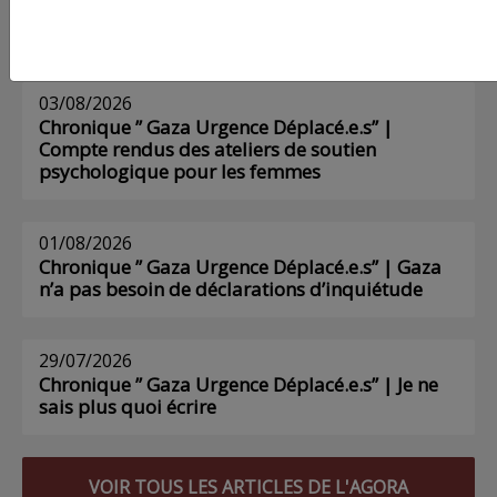
AGORA
03/08/2026
Chronique ” Gaza Urgence Déplacé.e.s” |
Compte rendus des ateliers de soutien
psychologique pour les femmes
01/08/2026
Chronique ” Gaza Urgence Déplacé.e.s” | Gaza
n’a pas besoin de déclarations d’inquiétude
29/07/2026
Chronique ” Gaza Urgence Déplacé.e.s” | Je ne
sais plus quoi écrire
VOIR TOUS LES ARTICLES DE L'AGORA