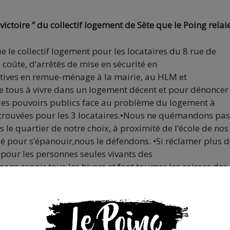
toire ” du collectif logement de Sète que le Poing relai
 le collectif
logement
pour
les locataires
du 8 rue de
 coûte,
d’arrêtés
de mise
en
sécurité
en
tives
en remue-ménage
à la
mairie,
au HLM
et
e tous à vivre
dans
un
logement
décent
et pour
dénoncer
es
pouvoirs
publics
face au problème
du logement
à
trouvées
pour les 3 locataires.
•
Nous ne quémandons pa
s
le
quartier
de notre
choix,
à proximité
de l’école
de nos
ié
pour s’épanouir,
nous le défendons
.
•
Si réclamer
plus d
pour
les
personnes
seules
vivants
des
sans
espoir
tous les hivers
et font tourner
les caisses
des
enus,
la municipale
chassera
des trottoirs
et des quais
r jeunesse
ailleurs
(les SDF
sont de
plus en plus jeunes)
e
qui faciliterait
l’accès
au logement
social
plutôt
que
de l
nventionnés
” inaccessibles
aux plus pauvres
parce
que