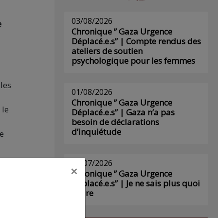
03/08/2026
e
Chronique ” Gaza Urgence
Déplacé.e.s” | Compte rendus des
ateliers de soutien
psychologique pour les femmes
les
01/08/2026
Chronique ” Gaza Urgence
s
le
Déplacé.e.s” | Gaza n’a pas
besoin de déclarations
d’inquiétude
e
29/07/2026
×
Chronique ” Gaza Urgence
t
Déplacé.e.s” | Je ne sais plus quoi
écrire
e