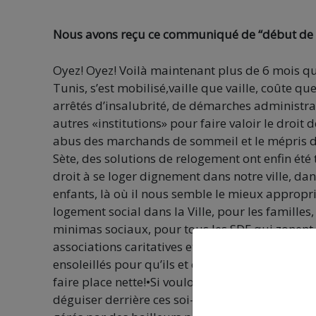
Nous avons reçu ce communiqué de “début de vic
Oyez
! Oyez
! Voilà
maintenant
plus de 6 mois
que
Tunis,
s’est
mobilisé,
vaille
que vaille,
coûte
que
arrêtés
d’insalubrité,
de démarches
administra
autres
«
institutions
» pour
faire valoir
le droit d
abus
des marchands
de sommeil
et le mépris
d
Sète,
des solutions
de relogement
ont
enfin
été 
droit à se loger
dignement
dans
notre
ville,
dan
enfants,
là où il nous
semble
le mieux
appropr
logement
social
dans
la Ville,
pour
les familles,
minimas
sociaux,
pour
tous les SDF
qui zonent
associations
caritatives
et
qu’aux
beaux
jours
v
ensoleillés
pour
qu’ils
et elles
aillent
cramer
leu
faire place
nette
!
•
Si vouloir
vivre
dans
une Ville 
déguiser
derrière
ces soi-disant
logements
“
co