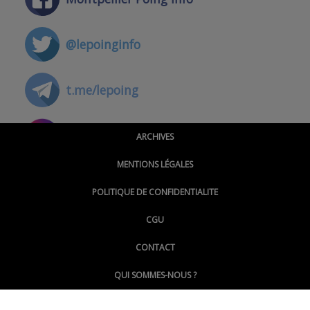
@lepoinginfo
t.me/lepoing
@montpellierpoinginfo
ARCHIVES
MENTIONS LÉGALES
@lepoinginfo.bsky.social
POLITIQUE DE CONFIDENTIALITE
CGU
@LePoingMontpellier
CONTACT
QUI SOMMES-NOUS ?