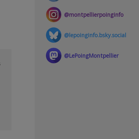
@montpellierpoinginfo
@lepoinginfo.bsky.social
@LePoingMontpellier
s