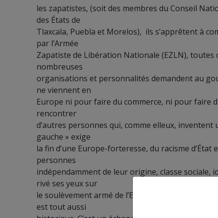
les zapatistes,
(soit des membres du Conseil Natio
des États de
Tlaxcala, Puebla et Morelos)
,
ils s’apprêtent à 
par l’Armée
Zapatiste de Libération Nationale
(EZLN), toutes 
nombreuses
organisations et personnalités demandent au g
ne viennent en
Europe ni pour faire du commerce, ni pour faire 
rencontrer
d’autres personnes qui, comme
elleux, inventent
gauche
» exige
la fin
d’une Europe-forteresse, du racisme d’État e
personnes
indépendamment de leur origine, classe sociale, i
rivé ses yeux sur
le soulèvement armé de l’EZLN. A
présent, l’EZLN 
est tout aussi