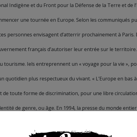
nal Indigène et du Front pour la
Défense de la Terre et de l
commencer
une tournée en Europe.
Selon les communiqués pu
ces personnes envisagent d’atterrir prochainement à Paris.
ouvernement français
d’autoriser
leur entrée sur le territoire.
du
tourisme.
Iels entreprennent un «
voyage pour la vie
», p
 un quotidien plus respectueux du vivant.
«
L’Europe en bas à
t de toute forme de discrimination, pour une libre
circulatio
dentité de genre, ou âge.
En 1994, la presse du monde entier
vient en paix,
dans un grand silence médiatique, mais son a