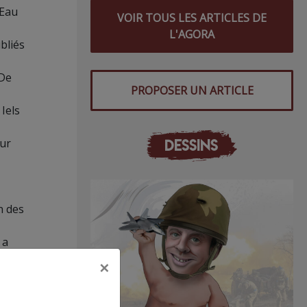
’Eau
VOIR TOUS LES ARTICLES DE
L'AGORA
bliés
De
PROPOSER UN ARTICLE
 Iels
DESSINS
our
n des
 a
×
ction