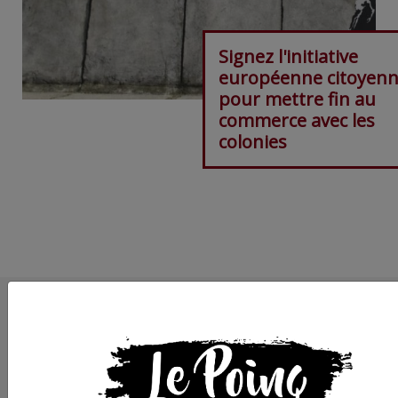
Signez l'initiative
européenne citoyen
pour mettre fin au
commerce avec les
colonies