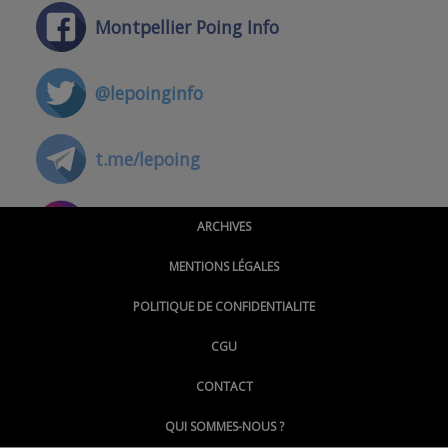
Montpellier Poing Info
@lepoinginfo
t.me/lepoing
@montpellierpoinginfo
ARCHIVES
MENTIONS LÉGALES
@lepoinginfo.bsky.social
POLITIQUE DE CONFIDENTIALITE
CGU
@LePoingMontpellier
CONTACT
QUI SOMMES-NOUS ?