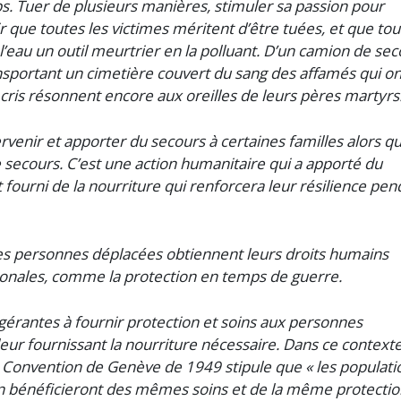
ps. Tuer de plusieurs manières, stimuler sa passion pour
r que toutes les victimes méritent d’être tuées, et que tou
l’eau un outil meurtrier en la polluant. D’un camion de se
nsportant un cimetière couvert du sang des affamés qui on
s cris résonnent encore aux oreilles de leurs pères martyrs
rvenir et apporter du secours à certaines familles alors qu
e secours. C’est une action humanitaire qui a apporté du
 fourni de la nourriture qui renforcera leur résilience pen
les personnes déplacées obtiennent leurs droits humains
tionales, comme la protection en temps de guerre.
igérantes à fournir protection et soins aux personnes
ur fournissant la nourriture nécessaire. Dans ce contexte
la Convention de Genève de 1949 stipule que « les populati
ion bénéficieront des mêmes soins et de la même protecti