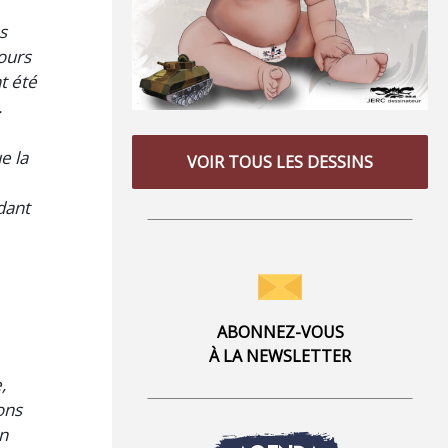
s
cours
t été
.
e la
VOIR TOUS LES DESSINS
dant
ABONNEZ-VOUS
À LA NEWSLETTER
,
ons
on