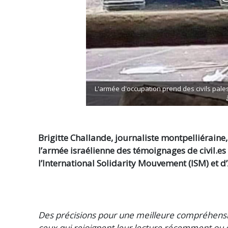
L'armée d'occupation prend des civils pal
Brigitte Challande, journaliste montpelliéraine
l’armée israélienne des témoignages de civil.es
l’International Solidarity Mouvement (ISM) et d
Des précisions pour une meilleure compréhensi
ceux qui rejoignent leur lecture récemment ou d