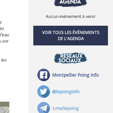
AGENDA
Aucun événement à venir
s
és
VOIR TOUS LES ÉVÉNEMENTS
l’eau
DE L'AGENDA
u est
RÉSEAUX
SOCIAUX
 les
Montpellier Poing Info
@lepoinginfo
t.me/lepoing