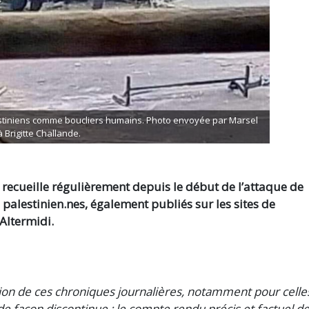
estiniens comme boucliers humains. Photo envoyée par Marsel
à Brigitte Challande.
, recueille régulièrement depuis le début de l’attaque de
 palestinien.nes, également publiés sur les sites de
’Altermidi.
on de ces chroniques journalières, notamment pour celle
e façon discontinue : le compte rendu précis et factuel d