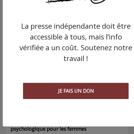
La presse indépendante doit être
accessible à tous, mais l’info
Commander le dernier numéro papier du
vérifiée a un coût. Soutenez notre
Poing !
travail !
Voir tous les numéros papier
AGORA
JE FAIS UN DON
03/08/2026
Chronique ” Gaza Urgence Déplacé.e.s” |
Compte rendus des ateliers de soutien
psychologique pour les femmes