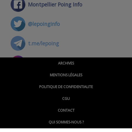
Montpellier Poing Info
@lepoinginfo
t.me/lepoing
@montpellierpoinginfo
ARCHIVES
MENTIONS LÉGALES
@lepoinginfo.bsky.social
POLITIQUE DE CONFIDENTIALITE
CGU
@LePoingMontpellier
CONTACT
QUI SOMMES-NOUS ?