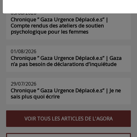
03/08/2026
Chronique ” Gaza Urgence Déplacé.e.s” |
Compte rendus des ateliers de soutien
psychologique pour les femmes
01/08/2026
Chronique ” Gaza Urgence Déplacé.e.s” | Gaza
n’a pas besoin de déclarations d’inquiétude
29/07/2026
Chronique ” Gaza Urgence Déplacé.e.s” | Je ne
sais plus quoi écrire
VOIR TOUS LES ARTICLES DE L'AGORA