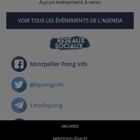
Aucun événement à venir
VOIR TOUS LES ÉVÉNEMENTS DE L'AGENDA
RÉSEAUX
SOCIAUX
Montpellier Poing Info
@lepoinginfo
t.me/lepoing
@montpellierpoinginfo
ARCHIVES
MENTIONS LÉGALES