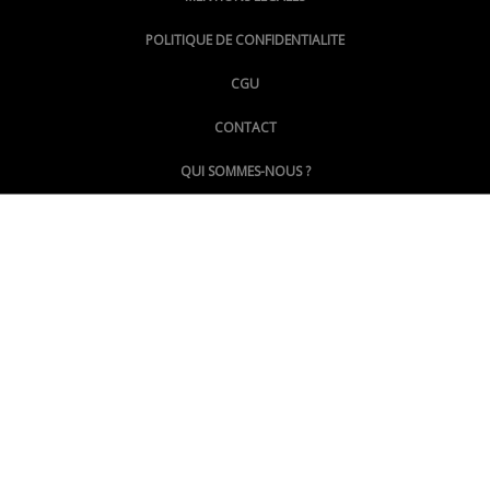
@lepoinginfo.bsky.social
POLITIQUE DE CONFIDENTIALITE
CGU
@LePoingMontpellier
CONTACT
QUI SOMMES-NOUS ?