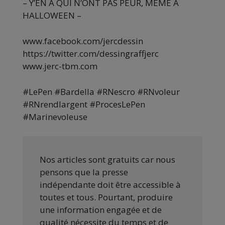
– Y’EN A QUI N’ONT PAS PEUR, MÊME À
HALLOWEEN –
www.facebook.com/jercdessin
https://twitter.com/dessingraffjerc
www.jerc-tbm.com
#LePen #Bardella #RNescro #RNvoleur
#RNrendlargent #ProcesLePen
#Marinevoleuse
Nos articles sont gratuits car nous
pensons que la presse
indépendante doit être accessible à
toutes et tous. Pourtant, produire
une information engagée et de
qualité nécessite du temps et de