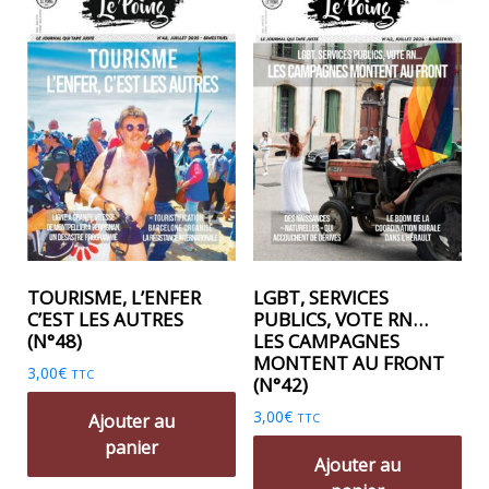
TOURISME, L’ENFER
LGBT, SERVICES
C’EST LES AUTRES
PUBLICS, VOTE RN…
(N°48)
LES CAMPAGNES
MONTENT AU FRONT
3,00
€
TTC
(N°42)
3,00
€
Ajouter au
TTC
panier
Ajouter au