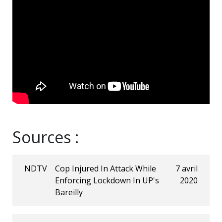
Sources :
NDTV
Cop Injured In Attack While
7 avril
Enforcing Lockdown In UP's
2020
Bareilly