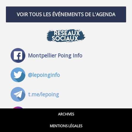
VOIR TOUS LES ÉVÉNEMENTS DE L'AGENDA
RÉSEAUX
SOCIAUX
Montpellier Poing Info
@lepoinginfo
t.me/lepoing
@montpellierpoinginfo
ARCHIVES
MENTIONS LÉGALES