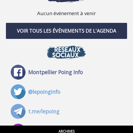
Aucun événement à venir
VOIR TOUS LES ÉVÉNEMENTS DE L'AGENDA
RÉSEAUX
SOCIAUX
Montpellier Poing Info
@lepoinginfo
t.me/lepoing
@montpellierpoinginfo
ARCHIVES