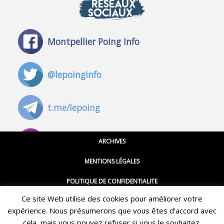
RÉSEAUX
SOCIAUX
Montpellier Poing Info
@lepoinginfo
t.me/lepoing
@montpellierpoinginfo
ARCHIVES
MENTIONS LÉGALES
@lepoinginfo.bsky.social
POLITIQUE DE CONFIDENTIALITE
Ce site Web utilise des cookies pour améliorer votre
CGU
@LePoingMontpellier
expérience. Nous présumerons que vous êtes d’accord avec
Restez informé·e des dernières actualités du Poing !
CONTACT
cela, mais vous pouvez refuser si vous le souhaitez.