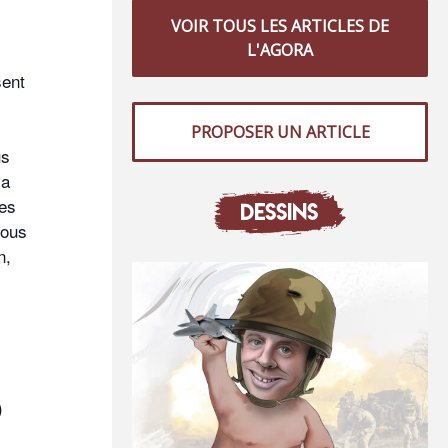
VOIR TOUS LES ARTICLES DE
L'AGORA
sent
PROPOSER UN ARTICLE
us
la
ues
DESSINS
nous
n,
)