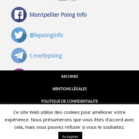
Montpellier Poing Info
@lepoinginfo
t.me/lepoing
@montpellierpoinginfo
ARCHIVES
MENTIONS LÉGALES
@lepoinginfo.bsky.social
POLITIQUE DE CONFIDENTIALITE
Ce site Web utilise des cookies pour améliorer votre
CGU
@LePoingMontpellier
expérience. Nous présumerons que vous êtes d’accord avec
Restez informé·e des dernières actualités du Poing !
CONTACT
cela, mais vous pouvez refuser si vous le souhaitez.
ABONNEZ-VOUS À LA NEWSLETTER
Accepter
QUI SOMMES-NOUS ?