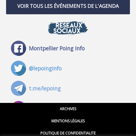
VOIR TOUS LES ÉVÉNEMENTS DE L'AGENDA
RÉSEAUX
SOCIAUX
Montpellier Poing Info
@lepoinginfo
t.me/lepoing
@montpellierpoinginfo
ARCHIVES
MENTIONS LÉGALES
@lepoinginfo.bsky.social
POLITIQUE DE CONFIDENTIALITE