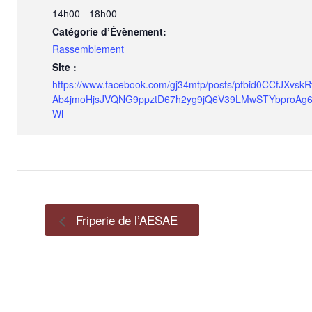
14h00 - 18h00
Catégorie d’Évènement:
Rassemblement
Site :
https://www.facebook.com/gj34mtp/posts/pfbid0CCfJXvskR
Ab4jmoHjsJVQNG9ppztD67h2yg9jQ6V39LMwSTYbproAg
Wl
Friperie de l’AESAE