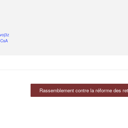
voj3z
6CsA
Rassemblement contre la réforme des re