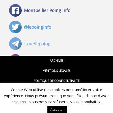
Montpellier Poing Info
@lepoinginfo
t.me/lepoing
@montpellierpoinginfo
ARCHIVES
MENTIONS LÉGALES
@lepoinginfo.bsky.social
POLITIQUE DE CONFIDENTIALITE
Ce site Web utilise des cookies pour améliorer votre
CGU
@LePoingMontpellier
expérience. Nous présumerons que vous êtes d’accord avec
Restez informé·e des dernières actualités du Poing !
CONTACT
cela, mais vous pouvez refuser si vous le souhaitez.
ABONNEZ-VOUS À LA NEWSLETTER
Accepter
QUI SOMMES-NOUS ?