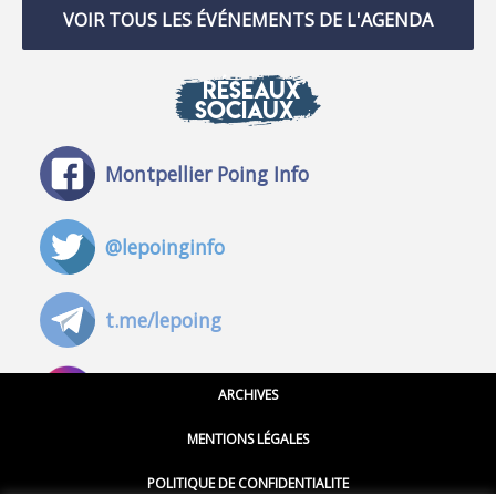
VOIR TOUS LES ÉVÉNEMENTS DE L'AGENDA
RÉSEAUX
SOCIAUX
Montpellier Poing Info
@lepoinginfo
t.me/lepoing
@montpellierpoinginfo
ARCHIVES
MENTIONS LÉGALES
@lepoinginfo.bsky.social
POLITIQUE DE CONFIDENTIALITE