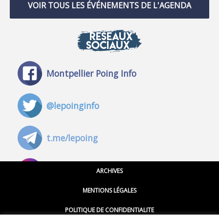
VOIR TOUS LES ÉVÉNEMENTS DE L'AGENDA
RÉSEAUX
SOCIAUX
Montpellier Poing Info
@lepoinginfo
t.me/lepoing
@montpellierpoinginfo
ARCHIVES
MENTIONS LÉGALES
@lepoinginfo.bsky.social
POLITIQUE DE CONFIDENTIALITE