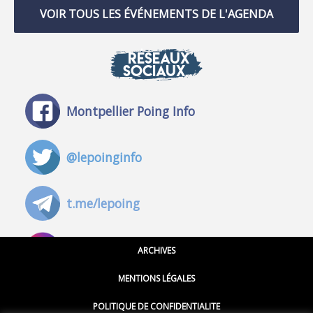
VOIR TOUS LES ÉVÉNEMENTS DE L'AGENDA
RÉSEAUX
SOCIAUX
Montpellier Poing Info
@lepoinginfo
t.me/lepoing
@montpellierpoinginfo
ARCHIVES
MENTIONS LÉGALES
@lepoinginfo.bsky.social
POLITIQUE DE CONFIDENTIALITE