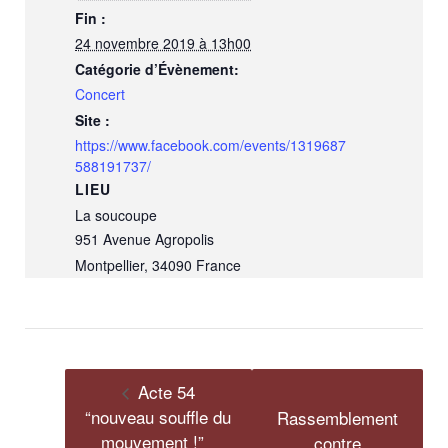
Fin :
24 novembre 2019 à 13h00
Catégorie d’Évènement:
Concert
Site :
https://www.facebook.com/events/1319687
588191737/
LIEU
La soucoupe
951 Avenue Agropolis
Montpellier
,
34090
France
Acte 54
“nouveau souffle du
Rassemblement
mouvement !”
contre